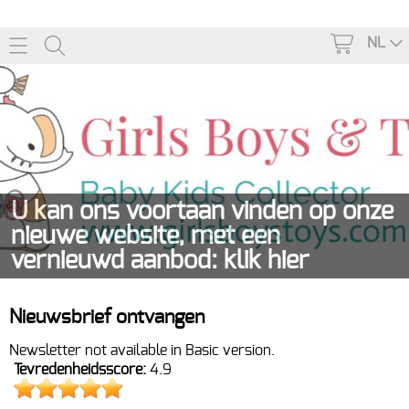
NL
U kan ons voortaan vinden op onze
nieuwe website, met een
vernieuwd aanbod: klik hier
Home
Nieuwsbrief ontvangen
Newsletter not available in Basic version.
Webshop
Tevredenheidsscore:
4.9
KINDERKAMER
Info