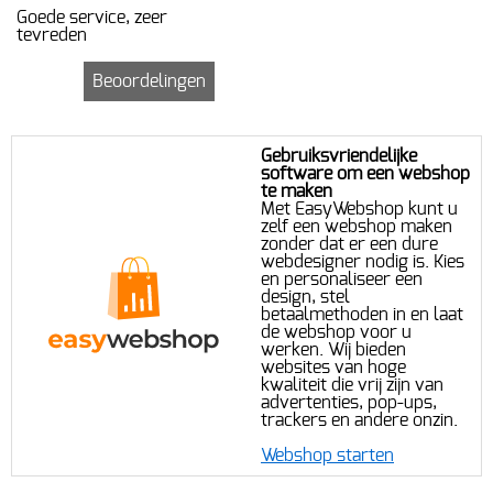
Goede service, zeer
SPEELGOED
tevreden
Contact
BOEKEN
Beoordelingen
Verzenden en retourneren
SEIZOEN & THEMA
Mijn account
Gebruiksvriendelijke
MERCHANDISE & GADGETS
software om een webshop
te maken
VERZAMELEN
Gastenboek
Met EasyWebshop kunt u
zelf een webshop maken
zonder dat er een dure
webdesigner nodig is. Kies
en personaliseer een
design, stel
betaalmethoden in en laat
de webshop voor u
werken. Wij bieden
websites van hoge
kwaliteit die vrij zijn van
advertenties, pop-ups,
trackers en andere onzin.
Webshop starten