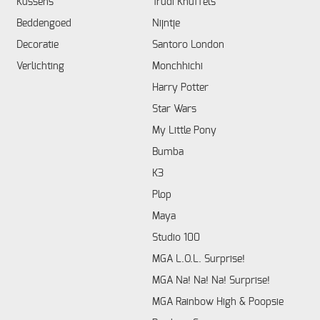
Kussens
Trudi Knuffels
Beddengoed
Nijntje
Decoratie
Santoro London
Verlichting
Monchhichi
Harry Potter
Star Wars
My Little Pony
Bumba
K3
Plop
Maya
Studio 100
MGA L.O.L. Surprise!
MGA Na! Na! Na! Surprise!
MGA Rainbow High & Poopsie