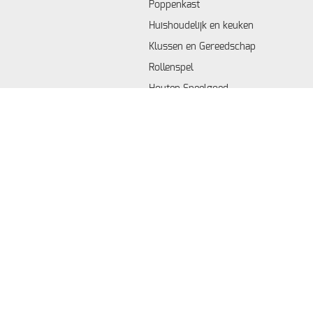
Poppenkast
Huishoudelijk en keuken
Klussen en Gereedschap
Rollenspel
Houten Speelgoed
Bouwen & Contructie
Voertuigen & Speelsets
R/C
Muziek
Creatief & Puzzle
Knutselen
Educatief
Gezelschapsspellen
Speeltent
Dieren