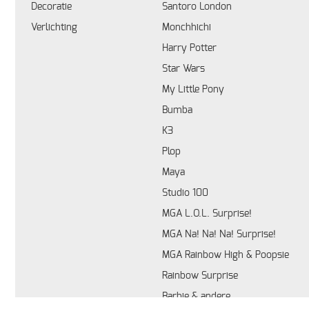
Decoratie
Santoro London
Verlichting
Monchhichi
Harry Potter
Star Wars
My Little Pony
Bumba
K3
Plop
Maya
Studio 100
MGA L.O.L. Surprise!
MGA Na! Na! Na! Surprise!
MGA Rainbow High & Poopsie
Rainbow Surprise
Barbie & andere