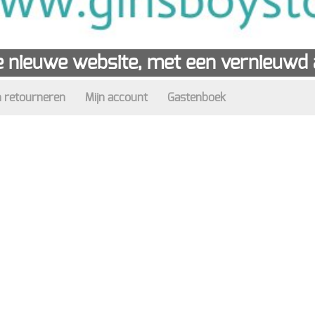
 nieuwe website, met een vernieuwd a
 retourneren
Mijn account
Gastenboek