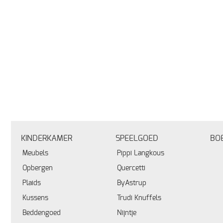
KINDERKAMER
SPEELGOED
BO
Meubels
Pippi Langkous
Opbergen
Quercetti
Plaids
ByAstrup
Kussens
Trudi Knuffels
Beddengoed
Nijntje