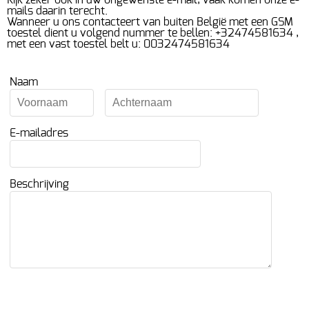
Kijk zeker ook in uw ongewenste e-mail, vaak komen onze e-
mails daarin terecht.
SPEELGOED
Wanneer u ons contacteert van buiten België met een GSM
Contact
toestel dient u volgend nummer te bellen: +32474581634 ,
BOEKEN
met een vast toestel belt u: 0032474581634
Verzenden en retourneren
SEIZOEN & THEMA
Naam
Mijn account
MERCHANDISE & GADGETS
VERZAMELEN
Gastenboek
E-mailadres
Beschrijving