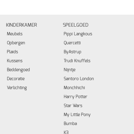
KINDERKAMER
SPEELGOED
Meubels
Pippi Langkous
Opbergen
Quercetti
Plaids
ByAstrup
Kussens
Trudi Knuffels
Beddengoed
Nijntje
Decoratie
Santoro London
Verlichting
Monchhichi
Harry Potter
Star Wars
My Little Pony
Bumba
K3