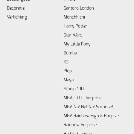
Decoratie
Santoro London
Verlichting
Monchhichi
Harry Potter
Star Wars
My Little Pony
Bumba
K3
Plop
Maya
Studio 100
MGA L.O.L. Surprise!
MGA Na! Na! Na! Surprise!
MGA Rainbow High & Poopsie
Rainbow Surprise
Barbie & andere