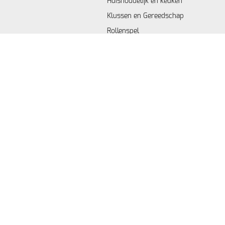
Huishoudelijk en keuken
Klussen en Gereedschap
Rollenspel
Houten Speelgoed
Bouwen & Contructie
Voertuigen & Speelsets
R/C
Muziek
Creatief & Puzzle
Knutselen
Educatief
Gezelschapsspellen
Speeltent
Dieren
Fidget Toys