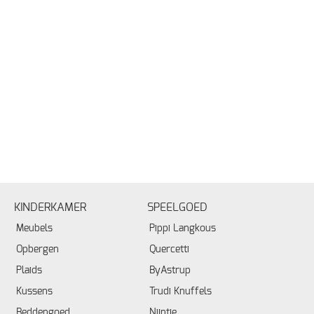
KINDERKAMER
SPEELGOED
Meubels
Pippi Langkous
Opbergen
Quercetti
Plaids
ByAstrup
Kussens
Trudi Knuffels
Beddengoed
Nijntje