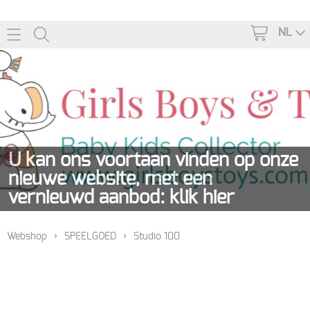
NL
U kan ons voortaan vinden op onze
nieuwe website, met een
vernieuwd aanbod: klik hier
Home
Webshop
›
SPEELGOED
›
Studio 100
Webshop
KINDERKAMER
Info